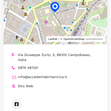
Leaflet
| ©
OpenStreetMap
contributors
Via Giuseppe Zurlo, 5, 86100 Campobasso,
Italia
0874 481321
info@accademiabritannica.it
Sito Web