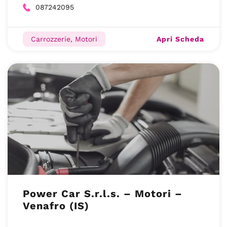
087242095
Apri Scheda
Carrozzerie, Motori
Power Car S.r.l.s. – Motori –
Venafro (IS)