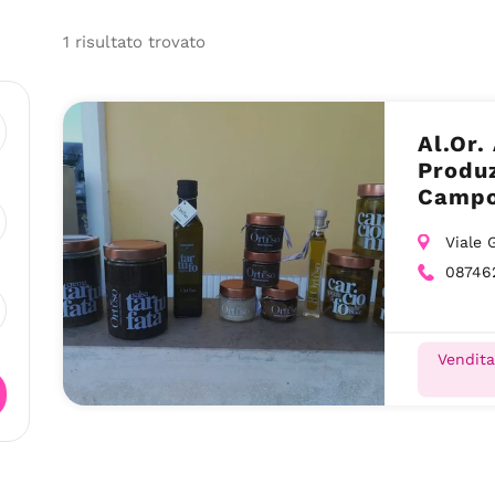
1
risultato
trovato
Al.Or.
Produz
Campo
Viale 
08746
Vendita