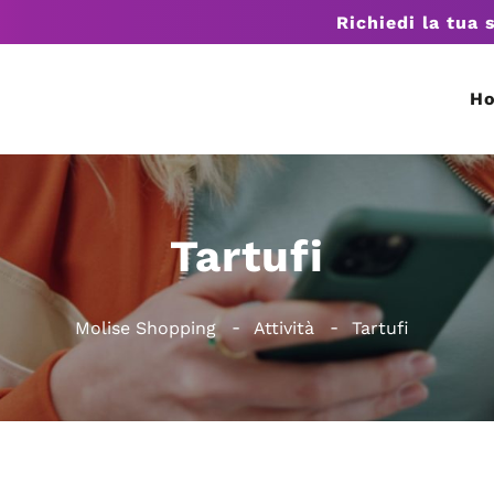
Richiedi la tua 
H
Tartufi
Molise Shopping
Attività
Tartufi