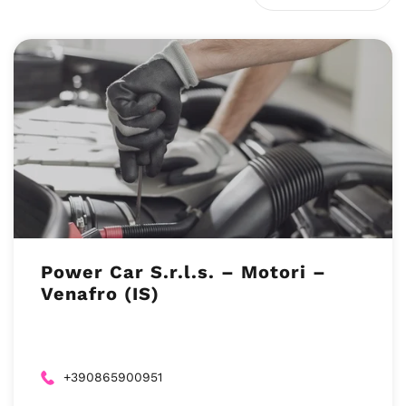
Power Car S.r.l.s. – Motori –
Venafro (IS)
+390865900951