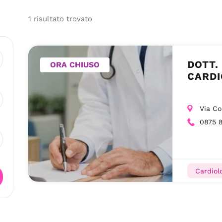
1
risultato
trovato
DOTT.
ORA CHIUSO
CARDI
Via Co
0875 
Cardiolo